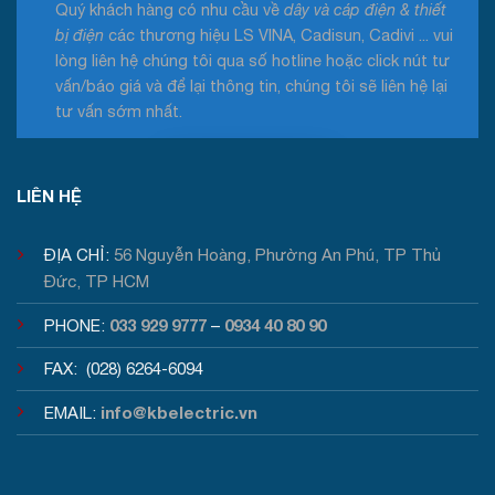
Quý khách hàng có nhu cầu về
dây và cáp điện & thiết
bị điện
các thương hiệu LS VINA, Cadisun, Cadivi ... vui
lòng liên hệ chúng tôi qua số hotline hoặc click nút tư
vấn/báo giá và để lại thông tin, chúng tôi sẽ liên hệ lại
tư vấn sớm nhất.
Tư vấn / Báo giá
LIÊN HỆ
ĐỊA CHỈ:
56 Nguyễn Hoàng, Phường An Phú, TP Thủ
Đức, TP HCM
033 929 9777
0934 40 80 90
PHONE:
–
FAX: (028) 6264-6094
info@kbelectric.vn
EMAIL: