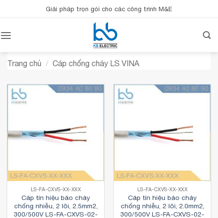
Bỏ
Giải pháp trọn gói cho các công trình M&E
qua
nội
dung
Trang chủ
/
Cáp chống cháy LS VINA
LS-FA-CXVS-XX-XXX
LS-FA-CXVS-XX-XXX
Cáp tín hiệu báo cháy
Cáp tín hiệu báo cháy
chống nhiễu, 2 lõi, 2.5mm2,
chống nhiễu, 2 lõi, 2.0mm2,
300/500V LS-FA-CXVS-02-
300/500V LS-FA-CXVS-02-