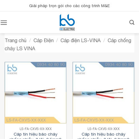
Bỏ
Giải pháp trọn gói cho các công trình M&E
qua
nội
dung
Trang chủ
/
Cáp Điện
/
Cáp điện LS-VINA
/
Cáp chống
cháy LS VINA
LS-FA-CXVS-XX-XXX
LS-FA-CXVS-XX-XXX
Cáp tín hiệu báo cháy
Cáp tín hiệu báo cháy