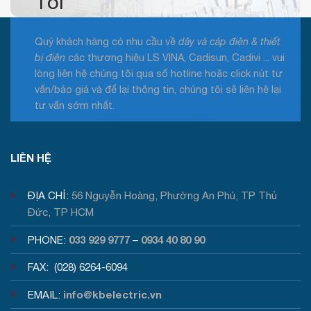
Tôi
Quý khách hàng có nhu cầu về
dây và cáp điện & thiết
bị điện
các thương hiệu LS VINA, Cadisun, Cadivi ... vui
lòng liên hệ chúng tôi qua số hotline hoặc click nút tư
vấn/báo giá và để lại thông tin, chúng tôi sẽ liên hệ lại
tư vấn sớm nhất.
Tư vấn / Báo giá
LIÊN HỆ
ĐỊA CHỈ:
56 Nguyễn Hoàng, Phường An Phú, TP Thủ
Đức, TP HCM
033 929 9777
0934 40 80 90
PHONE:
–
FAX: (028) 6264-6094
info@kbelectric.vn
EMAIL: