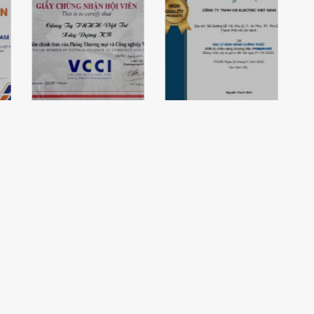
Chứng nhận hội
viên Phòng
Chứng nhận
Thương Mại và
KBElectric là
Công Nghiệp
đại lý bán hàng
Việt Nam của
chính thức của
KBElectric
đèn Paragon