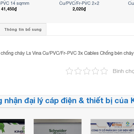
r-PVC 14 sqmm
Cu/PVC/Fr-PVC 2×2
Cu
41,450
₫
2,020
₫
Thông tin bổ sung
chống cháy Ls Vina Cu/PVC/Fr-PVC 3x Cables Chống bén cháy
Bình ch
 nhận đại lý cáp điện & thiết bị củ