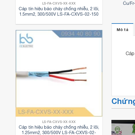
VC 10 sqmm
Cu/PVC/Fr-PVC 2×1.25
Cu/F
LS-FA-CXVS-XX-XXX
Cáp tín hiệu báo cháy chống nhiễu, 2 lõi,
,280
₫
14,070
₫
1.5mm2, 300/500V LS-FA-CXVS-02-150
Mô tả
Cáp 
Chứng
LS-FA-CXVS-XX-XXX
Cáp tín hiệu báo cháy chống nhiễu, 2 lõi,
1.25mm2, 300/500V LS-FA-CXVS-02-