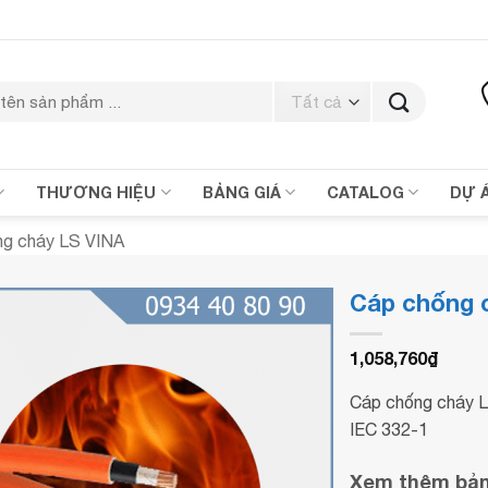
THƯƠNG HIỆU
BẢNG GIÁ
CATALOG
DỰ 
ng cháy LS VINA
Cáp chống
1,058,760
₫
Cáp chống cháy L
IEC 332-1
Xem thêm bảng