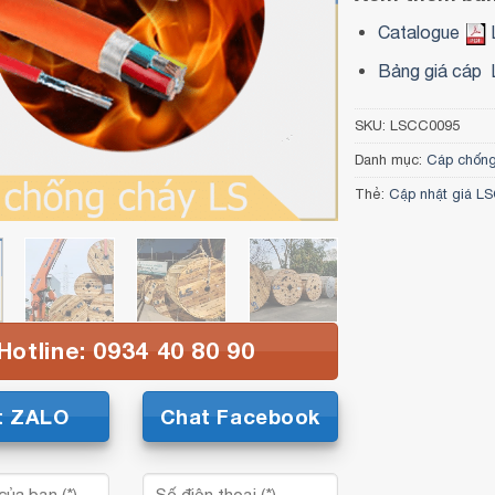
Catalogue
Bảng giá cáp 
SKU:
LSCC0095
Danh mục:
Cáp chốn
Thẻ:
Cập nhật giá L
Hotline: 0934 40 80 90
t ZALO
Chat Facebook