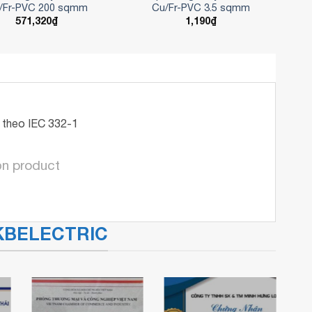
/Fr-PVC 200 sqmm
Cu/Fr-PVC 3.5 sqmm
571,320
₫
1,190
₫
 theo IEC 332-1
ọn product
a KBELECTRIC