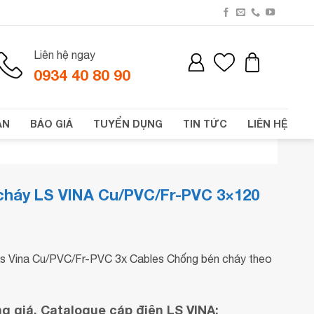
Liên hệ ngay
0934 40 80 90
ÁN
BÁO GIÁ
TUYỂN DỤNG
TIN TỨC
LIÊN HỆ
 cháy LS VINA Cu/PVC/Fr-PVC 3×120
s Vina Cu/PVC/Fr-PVC 3x Cables Chống bén cháy theo
 giá, Catalogue cáp điện LS VINA: