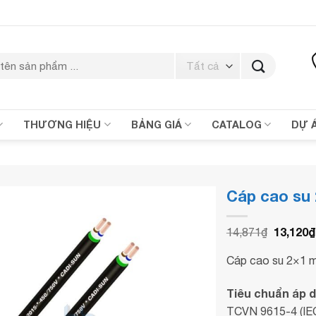
THƯƠNG HIỆU
BẢNG GIÁ
CATALOG
DỰ 
Cáp cao su
Giá
13,120
₫
14,871
₫
gốc
là:
Cáp cao su 2×1
14,871₫
Tiêu chuẩn áp 
TCVN 9615-4 (IEC