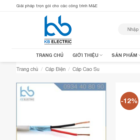
Bỏ
Giải pháp trọn gói cho các công trình M&E
qua
nội
Tìm
dung
kiếm:
TRANG CHỦ
GIỚI THIỆU
SẢN PHẨM
Trang chủ
/
Cáp Điện
/
Cáp Cao Su
-12%