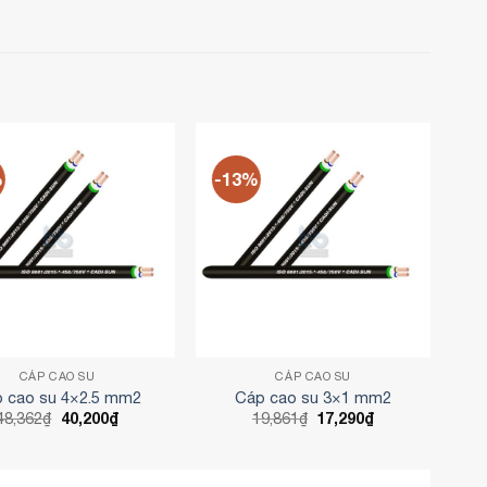
%
-13%
CÁP CAO SU
CÁP CAO SU
 cao su 4×2.5 mm2
Cáp cao su 3×1 mm2
Giá
Giá
Giá
Giá
48,362
₫
40,200
₫
19,861
₫
17,290
₫
gốc
hiện
gốc
hiện
là:
tại
là:
tại
48,362₫.
là:
19,861₫.
là:
40,200₫.
17,290₫.