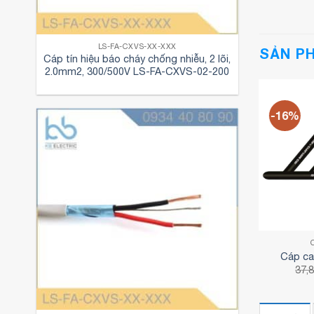
LS-FA-CXVS-XX-XXX
SẢN P
Cáp tín hiệu báo cháy chống nhiễu, 2 lõi,
2.0mm2, 300/500V LS-FA-CXVS-02-200
-15%
-16%
CÁP CAO SU
Cáp cao su 2×2.5 mm2
Cáp ca
Giá
Giá
27,824
₫
23,770
₫
37,
gốc
hiện
là:
tại
27,824₫.
là:
23,770₫.