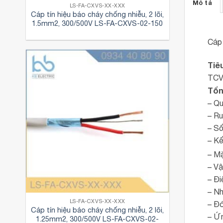
Mô tả
LS-FA-CXVS-XX-XXX
Cáp tín hiệu báo cháy chống nhiễu, 2 lõi,
1.5mm2, 300/500V LS-FA-CXVS-02-150
Cáp
Tiê
TCVN
Tổn
– Q
– Ru
– Số 
– Kế
– Mặ
– Vậ
– Đi
– Nh
LS-FA-CXVS-XX-XXX
– Đó
Cáp tín hiệu báo cháy chống nhiễu, 2 lõi,
– Ứn
1.25mm2, 300/500V LS-FA-CXVS-02-