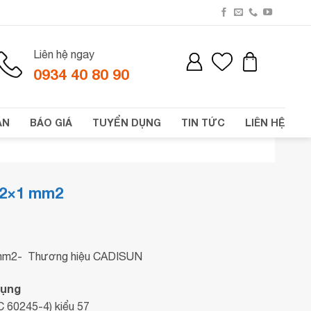
Liên hệ ngay
0934 40 80 90
ÁN
BÁO GIÁ
TUYỂN DỤNG
TIN TỨC
LIÊN HỆ
 2×1 mm2
Giá
hiện
tại
 mm2- Thương hiệu CADISUN
.
là:
13,120₫.
dụng
 60245-4) kiểu 57