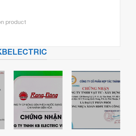
ọn product
a KBELECTRIC
Chứng nhận nhà
phân phối uỷ
quyền các sản
Chứng nhận đại
phẩm thiết bị
lý ống nhựa
chiếu sáng LED
xoắn Tiến Công
Rạng Đông
– KBElectric