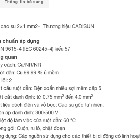
Thông tin bổ sung
 cao su 2×1 mm2- Thương hiệu CADISUN
u chuẩn áp dụng
 9615-4 (IEC 60245-4) kiểu 57
g quan
uy cách: Cu/NR/NR
ột dẫn: Cu 99.99 % ủ mềm
lõi: 2
t cấu ruột dẫn: Bện xoắn nhiều sợi mềm cấp 5
2
2
t cắt danh định: từ 0.75 mm
đến 4.0 mm
t liệu cách điện và vỏ bọc: Cao su gốc tự nhiên.
ện áp danh định: 300/500 V
iệt độ làm việc của ruột dẫn: 60 °C
ng gói: Cuộn, ru lô, chặt đoạn
g dụng: Cáp nguồn sử dụng cho các thiết bị di động có linh hoạ