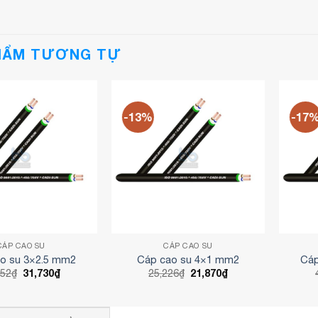
HẨM TƯƠNG TỰ
-13%
-17
CÁP CAO SU
CÁP CAO SU
o su 3×2.5 mm2
Cáp cao su 4×1 mm2
Cáp
Giá
Giá
Giá
Giá
852
₫
31,730
₫
25,226
₫
21,870
₫
gốc
hiện
gốc
hiện
là:
tại
là:
tại
37,852₫.
là:
25,226₫.
là:
31,730₫.
21,870₫.