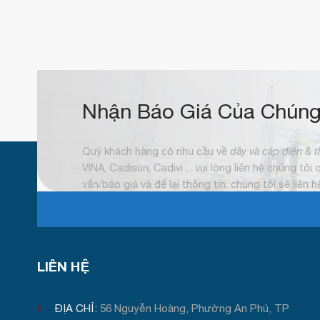
Nhận Báo Giá Của Chúng
Quý khách hàng có nhu cầu về
dây và cáp điện & t
VINA, Cadisun, Cadivi ... vui lòng liên hệ chúng tôi
vấn/báo giá và để lại thông tin, chúng tôi sẽ liên 
LIÊN HỆ
ĐỊA CHỈ:
56 Nguyễn Hoàng, Phường An Phú, TP