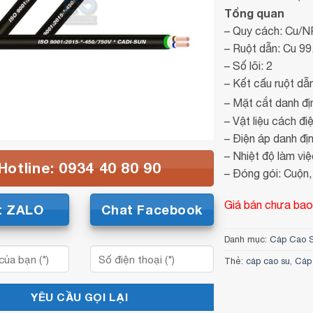
Tổng quan
– Quy cách: Cu/
– Ruột dẫn: Cu 9
– Số lõi: 2
– Kết cấu ruột dẫ
– Mặt cắt danh đị
– Vật liệu cách đi
– Điện áp danh đị
– Nhiệt độ làm việ
Hotline: 0934 40 80 90
– Đóng gói: Cuộn, 
Giá bán chưa bao
t ZALO
Chat Facebook
Danh mục:
Cáp Cao 
Thẻ:
cáp cao su
,
Cáp