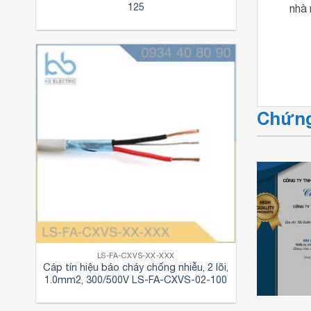
125
nhà 
Chứng
Chứng nhận đại
Chứng 
lý ủy quyền
KBElect
Schneider
Chứng nhận đại
đại lý 
Electric của
lý cáp điện
chính t
LS-FA-CXVS-XX-XXX
KBElectric
Cadisun
đèn Pa
Cáp tín hiệu báo cháy chống nhiễu, 2 lõi,
1.0mm2, 300/500V LS-FA-CXVS-02-100