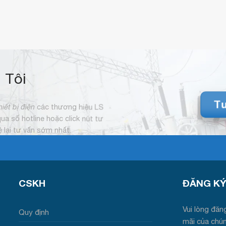
 Tôi
Tư
hiết bị điện
các thương hiệu LS
 qua số hotline hoặc click nút tư
hệ lại tư vấn sớm nhất.
CSKH
ĐĂNG KY
Vui lòng đăng
Quy định
mãi của chú