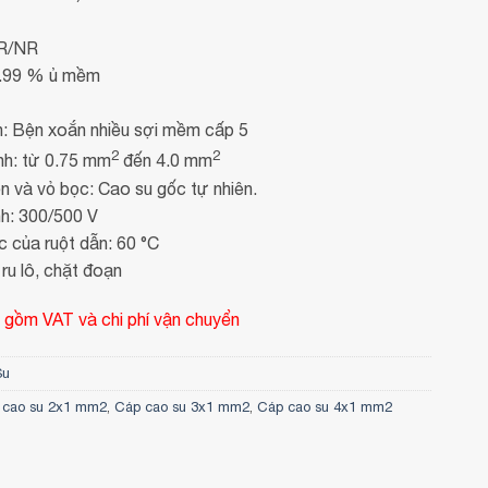
NR/NR
9.99 % ủ mềm
n: Bện xoắn nhiều sợi mềm cấp 5
2
2
nh: từ 0.75 mm
đến 4.0 mm
ện và vỏ bọc: Cao su gốc tự nhiên.
nh: 300/500 V
c của ruột dẫn: 60 °C
ru lô, chặt đoạn
 gồm VAT và chi phí vận chuyển
Su
 cao su 2x1 mm2
,
Cáp cao su 3x1 mm2
,
Cáp cao su 4x1 mm2