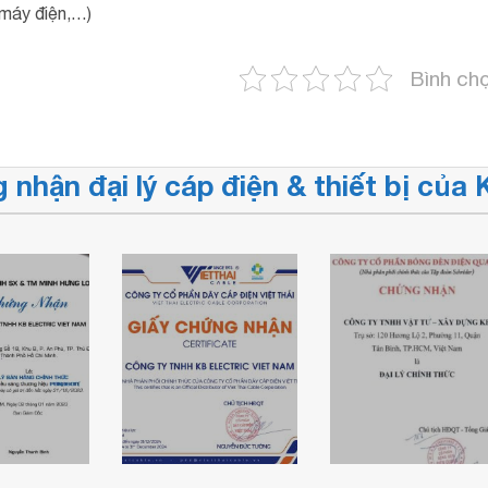
máy điện,…)
Bình ch
 nhận đại lý cáp điện & thiết bị củ
nhận
Chứng nhận đại
ric là
lý chính thức
bán hàng
Chứng nhận đại
bóng đèn Điện
hức của
lý cáp điện Việt
Quang của
ragon
Thái
KBElectric