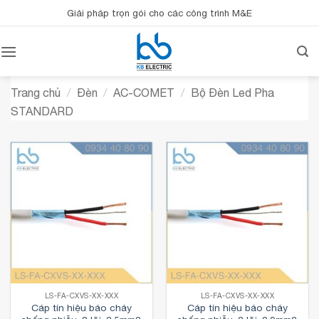
Bỏ
Giải pháp trọn gói cho các công trình M&E
qua
nội
dung
Trang chủ
/
Đèn
/
AC-COMET
/
Bộ Đèn Led Pha
STANDARD
LS-FA-CXVS-XX-XXX
LS-FA-CXVS-XX-XXX
Cáp tín hiệu báo cháy
Cáp tín hiệu báo cháy