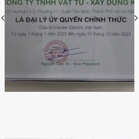
Chứng nhận đại lý ủy quyền Schneider Electric của
KBElectric