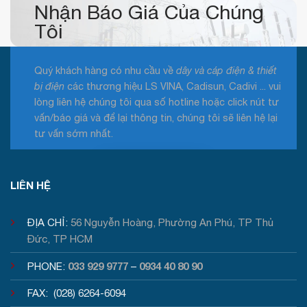
Nhận Báo Giá Của Chúng
Tôi
Quý khách hàng có nhu cầu về
dây và cáp điện & thiết
bị điện
các thương hiệu LS VINA, Cadisun, Cadivi ... vui
lòng liên hệ chúng tôi qua số hotline hoặc click nút tư
vấn/báo giá và để lại thông tin, chúng tôi sẽ liên hệ lại
tư vấn sớm nhất.
Tư vấn / Báo giá
LIÊN HỆ
ĐỊA CHỈ:
56 Nguyễn Hoàng, Phường An Phú, TP Thủ
Đức, TP HCM
033 929 9777
0934 40 80 90
PHONE:
–
FAX: (028) 6264-6094