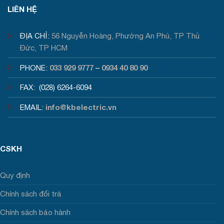
LIÊN HỆ
ĐỊA CHỈ:
56 Nguyễn Hoàng, Phường An Phú, TP Thủ
Đức, TP HCM
033 929 9777
0934 40 80 90
PHONE:
–
FAX: (028) 6264-6094
info@kbelectric.vn
EMAIL:
CSKH
Quy định
Chính sách đổi trả
Chính sách bảo hành