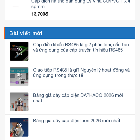
Cáp điện hạ thế dân dụng Ls Vina Cu/PVC 1 x 4
spmm
13,700
₫
Bài viết mới
Cáp điều khiển RS485 là gì? phân loại, cấu tạo
10
và ứng dụng của cáp truyền tín hiệu RS485
Th5
Không
có
bình
luận
Giao tiếp RS485 là gì? Nguyên lý hoạt động và
ở
09
Cáp
ứng dụng trong thực tế
điều
Th5
Không
khiển
có
RS485
bình
là
luận
gì?
Bảng giá dây cáp điện DAPHACO 2026 mới
ở
phân
19
Giao
nhất
loại,
tiếp
Th3
cấu
Không
RS485
tạo
có
là
và
bình
gì?
ứng
luận
Nguyên
dụng
Bảng giá dây cáp điện Lion 2026 mới nhất
ở
lý
của
19
Bảng
hoạt
Không
cáp
giá
Th3
động
có
truyền
dây
và
bình
tín
cáp
ứng
luận
hiệu
điện