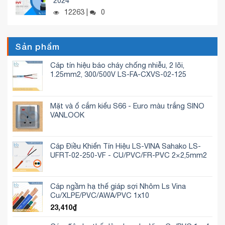
2024
12263 |
0
Sản phẩm
Cáp tín hiệu báo cháy chống nhiễu, 2 lõi,
1.25mm2, 300/500V LS-FA-CXVS-02-125
Mặt và ổ cắm kiểu S66 - Euro màu trắng SINO
VANLOOK
Cáp Điều Khiển Tín Hiệu LS-VINA Sahako LS-
UFRT-02-250-VF - CU/PVC/FR-PVC 2×2,5mm2
Cáp ngầm hạ thế giáp sợi Nhôm Ls Vina
Cu/XLPE/PVC/AWA/PVC 1x10
23,410
₫