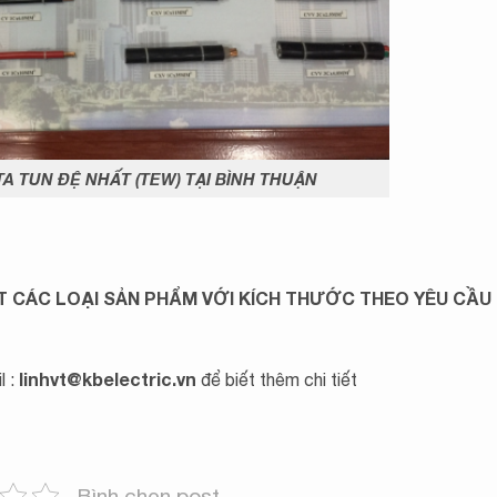
A TUN ĐỆ NHẤT (TEW) TẠI BÌNH THUẬN
T CÁC LOẠI SẢN PHẨM VỚI KÍCH THƯỚC THEO YÊU CẦU
linhvt@kbelectric.vn
 :
để biết thêm chi tiết
Bình chọn post