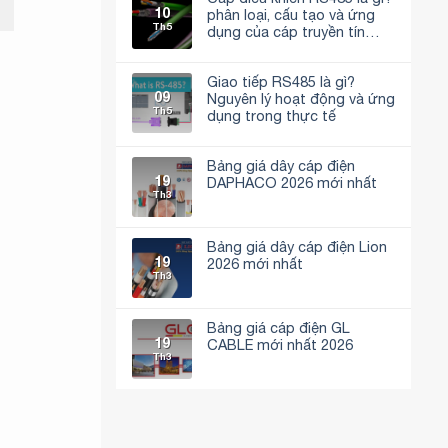
10
phân loại, cấu tạo và ứng
Th5
dụng của cáp truyền tín
hiệu RS485
Không
có
bình
Giao tiếp RS485 là gì?
luận
09
Nguyên lý hoạt động và ứng
ở
Th5
Cáp
dụng trong thực tế
điều
khiển
Không
RS485
có
là
bình
Bảng giá dây cáp điện
gì?
luận
19
DAPHACO 2026 mới nhất
phân
ở
Th3
loại,
Giao
Không
cấu
tiếp
có
tạo
RS485
bình
và
là
luận
ứng
gì?
Bảng giá dây cáp điện Lion
ở
dụng
Nguyên
19
Bảng
2026 mới nhất
của
lý
giá
Th3
cáp
hoạt
Không
dây
truyền
động
có
cáp
tín
và
bình
điện
hiệu
ứng
luận
DAPHACO
Bảng giá cáp điện GL
RS485
dụng
ở
2026
trong
19
Bảng
CABLE mới nhất 2026
mới
thực
giá
Th3
nhất
tế
Không
dây
có
cáp
bình
điện
luận
Lion
ở
2026
Bảng
mới
giá
nhất
cáp