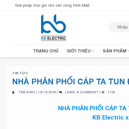
Bỏ
Giải pháp trọn gói cho các công trình M&E
qua
nội
Tìm
dung
kiếm:
TRANG CHỦ
GIỚI THIỆU
SẢN PHẨM
TIN TỨC
NHÀ PHÂN PHỐI CÁP TA TUN 
TRÀ ĐINH
|
19/12/2018
|
LEAVE A COMMENT
|
1726
NHÀ PHÂN PHỐI CÁP TA 
KB Electric 