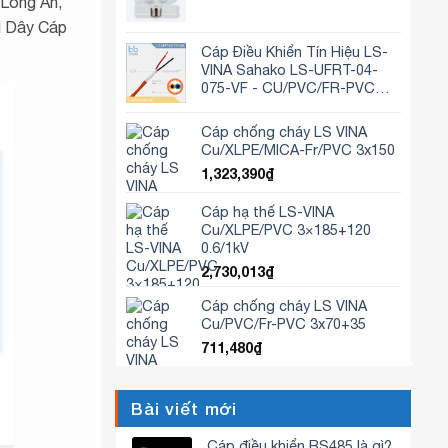
 Long An,
H Dây Cáp
Cáp Điều Khiển Tín Hiệu LS-
VINA Sahako LS-UFRT-04-
075-VF - CU/PVC/FR-PVC
4×0,75mm2
Cáp chống cháy LS VINA
Cu/XLPE/MICA-Fr/PVC 3x150
1,323,390
₫
Cáp hạ thế LS-VINA
Cu/XLPE/PVC 3×185+120
0.6/1kV
2,730,013
₫
Cáp chống cháy LS VINA
Cu/PVC/Fr-PVC 3x70+35
711,480
₫
Bài viết mới
Cáp điều khiển RS485 là gì?