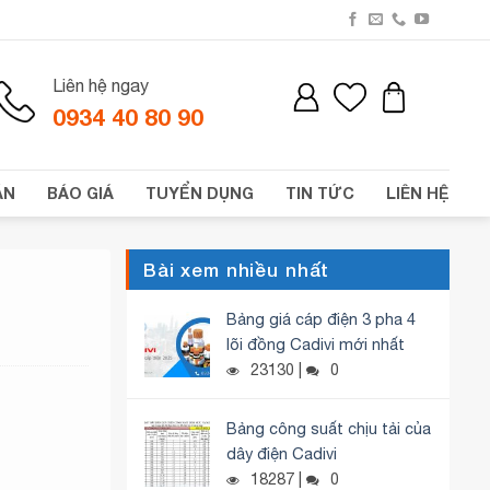
Liên hệ ngay
0934 40 80 90
ÁN
BÁO GIÁ
TUYỂN DỤNG
TIN TỨC
LIÊN HỆ
Bài xem nhiều nhất
Bảng giá cáp điện 3 pha 4
lõi đồng Cadivi mới nhất
23130 |
0
Bảng công suất chịu tải của
dây điện Cadivi
18287 |
0