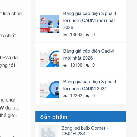
t lựa chọn
Bảng giá cáp điện 3 pha 4
lõi nhôm CADIVI mới nhất
2026
13693 |
0
ức chiết
Bảng giá cáp điện Cadivi
TEW) đã
mới nhất 2026
ợng tốt
13108 |
0
Bảng giá cáp điện 3 pha 4
lõi nhôm CADIVI 2024
12263 |
0
ng phát
EW
đã tạo
hế giới.
Sản phẩm
Bóng led bulb Comet -
CB04F0283