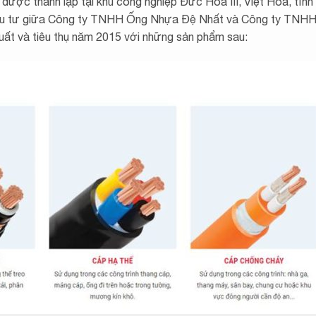
được thành lập tại khu công nghiệp Đức Hoà III, Việt Hoá, tỉnh
đầu tư giữa Công ty TNHH Ống Nhựa Đệ Nhất và Công ty TNH
uất và tiêu thụ năm 2015 với những sản phẩm sau: