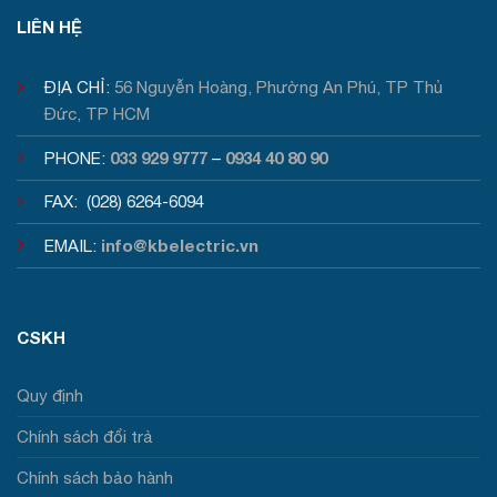
LIÊN HỆ
ĐỊA CHỈ:
56 Nguyễn Hoàng, Phường An Phú, TP Thủ
Đức, TP HCM
033 929 9777
0934 40 80 90
PHONE:
–
FAX: (028) 6264-6094
info@kbelectric.vn
EMAIL:
CSKH
Quy định
Chính sách đổi trả
Chính sách bảo hành