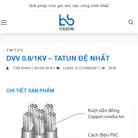
Bỏ
Giải pháp trọn gói cho các công trình M&E
qua
nội
dung
TIN TỨC
DVV 0.6/1KV – TATUN ĐỆ NHẤT
TRÀ ĐINH
|
06/09/2018
|
LEAVE A COMMENT
|
2536
CHI TIẾT SẢN PHẨM