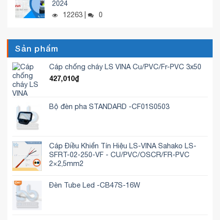
2024
12263 |
0
Sản phẩm
Cáp chống cháy LS VINA Cu/PVC/Fr-PVC 3x50
427,010
₫
Bộ đèn pha STANDARD -CF01S0503
Cáp Điều Khiển Tín Hiệu LS-VINA Sahako LS-
SFRT-02-250-VF - CU/PVC/OSCR/FR-PVC
2×2,5mm2
Đèn Tube Led -CB47S-16W