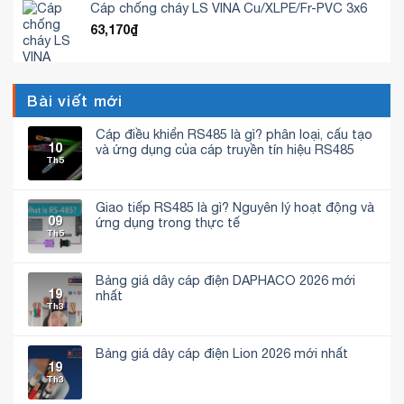
Cáp chống cháy LS VINA Cu/XLPE/Fr-PVC 3x6
63,170
₫
Bài viết mới
Cáp điều khiển RS485 là gì? phân loại, cấu tạo
10
và ứng dụng của cáp truyền tín hiệu RS485
Th5
Không
có
bình
luận
Giao tiếp RS485 là gì? Nguyên lý hoạt động và
ở
09
Cáp
ứng dụng trong thực tế
điều
Th5
Không
khiển
có
RS485
bình
là
luận
gì?
Bảng giá dây cáp điện DAPHACO 2026 mới
ở
phân
19
Giao
nhất
loại,
tiếp
Th3
cấu
Không
RS485
tạo
có
là
và
bình
gì?
ứng
luận
Nguyên
dụng
Bảng giá dây cáp điện Lion 2026 mới nhất
ở
lý
của
19
Bảng
hoạt
Không
cáp
giá
Th3
động
có
truyền
dây
và
bình
tín
cáp
ứng
luận