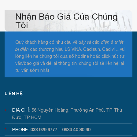
mới
nhất
2026
Nhận Báo Giá Của Chúng
Tôi
Quý khách hàng có nhu cầu về
dây và cáp điện & thiết
bị điện
các thương hiệu LS VINA, Cadisun, Cadivi ... vui
lòng liên hệ chúng tôi qua số hotline hoặc click nút tư
vấn/báo giá và để lại thông tin, chúng tôi sẽ liên hệ lại
tư vấn sớm nhất.
Tư vấn / Báo giá
LIÊN HỆ
ĐỊA CHỈ:
56 Nguyễn Hoàng, Phường An Phú, TP Thủ
Đức, TP HCM
033 929 9777
0934 40 80 90
PHONE:
–