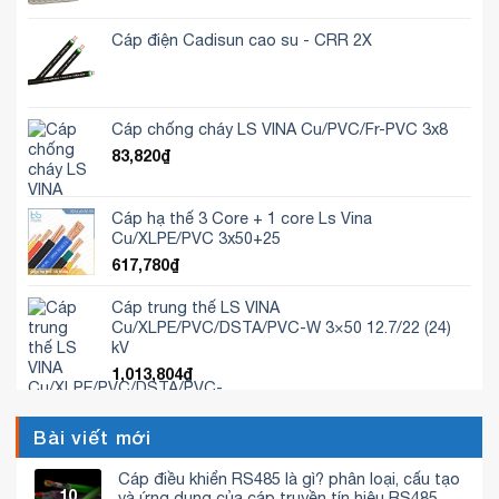
Cáp điện Cadisun cao su - CRR 2X
Cáp chống cháy LS VINA Cu/PVC/Fr-PVC 3x8
83,820
₫
Cáp hạ thế 3 Core + 1 core Ls Vina
Cu/XLPE/PVC 3x50+25
617,780
₫
Cáp trung thế LS VINA
Cu/XLPE/PVC/DSTA/PVC-W 3×50 12.7/22 (24)
kV
1,013,804
₫
Bài viết mới
Cáp điều khiển RS485 là gì? phân loại, cấu tạo
10
và ứng dụng của cáp truyền tín hiệu RS485