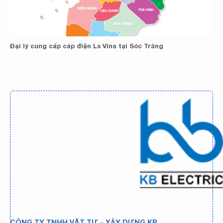
Đại lý cung cấp cáp điện Ls Vina tại Sóc Trăng
CÔNG TY TNHH VẬT TƯ – XÂY DỰNG KB