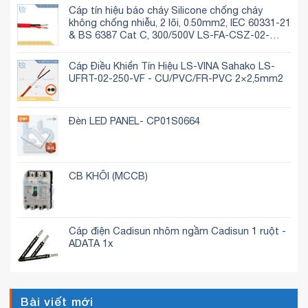
Cáp tín hiệu báo cháy Silicone chống cháy
không chống nhiễu, 2 lõi, 0.50mm2, IEC 60331-21
& BS 6387 Cat C, 300/500V LS-FA-CSZ-02-
050S-C
Cáp Điều Khiển Tín Hiệu LS-VINA Sahako LS-
UFRT-02-250-VF - CU/PVC/FR-PVC 2×2,5mm2
Đèn LED PANEL- CP01S0664
CB KHỐI (MCCB)
Cáp điện Cadisun nhôm ngầm Cadisun 1 ruột -
ADATA 1x
Bài viết mới