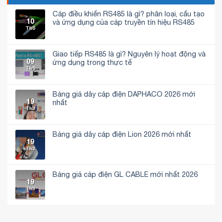
Cáp điều khiển RS485 là gì? phân loại, cấu tạo
10
và ứng dụng của cáp truyền tín hiệu RS485
Th5
Không
có
bình
luận
Giao tiếp RS485 là gì? Nguyên lý hoạt động và
ở
09
Cáp
ứng dụng trong thực tế
điều
Th5
Không
khiển
có
RS485
bình
là
luận
gì?
Bảng giá dây cáp điện DAPHACO 2026 mới
ở
phân
19
Giao
nhất
loại,
tiếp
Th3
cấu
Không
RS485
tạo
có
là
và
bình
gì?
ứng
luận
Nguyên
dụng
Bảng giá dây cáp điện Lion 2026 mới nhất
ở
lý
của
19
Bảng
hoạt
Không
cáp
giá
Th3
động
có
truyền
dây
và
bình
tín
cáp
ứng
luận
hiệu
điện
dụng
ở
RS485
DAPHACO
trong
Bảng
Bảng giá cáp điện GL CABLE mới nhất 2026
2026
thực
giá
19
mới
Không
tế
dây
Th3
nhất
có
cáp
bình
điện
luận
Lion
ở
2026
Bảng
mới
giá
nhất