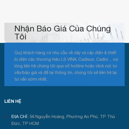
cáp
điện
GL
CABLE
mới
nhất
2026
Nhận Báo Giá Của Chúng
Tôi
Quý khách hàng có nhu cầu về
dây và cáp điện & thiết
bị điện
các thương hiệu LS VINA, Cadisun, Cadivi ... vui
lòng liên hệ chúng tôi qua số hotline hoặc click nút tư
vấn/báo giá và để lại thông tin, chúng tôi sẽ liên hệ lại
tư vấn sớm nhất.
Tư vấn / Báo giá
LIÊN HỆ
ĐỊA CHỈ:
56 Nguyễn Hoàng, Phường An Phú, TP Thủ
Đức, TP HCM