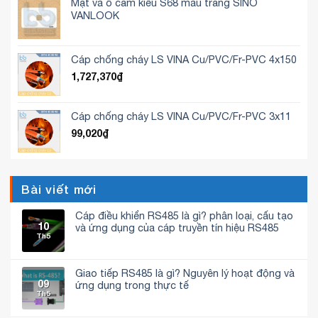
Mặt và ổ cắm kiểu S68 màu trắng SINO
VANLOOK
Cáp chống cháy LS VINA Cu/PVC/Fr-PVC 4x150
1,727,370
₫
Cáp chống cháy LS VINA Cu/PVC/Fr-PVC 3x11
99,020
₫
Bài viết mới
Cáp điều khiển RS485 là gì? phân loại, cấu tạo
10
và ứng dụng của cáp truyền tín hiệu RS485
Th5
Không
có
bình
luận
Giao tiếp RS485 là gì? Nguyên lý hoạt động và
ở
09
Cáp
ứng dụng trong thực tế
điều
Th5
Không
khiển
có
RS485
bình
là