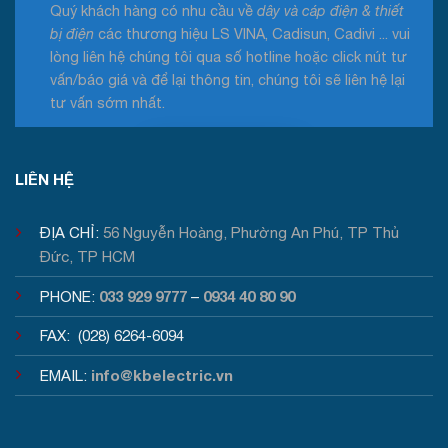
Quý khách hàng có nhu cầu về
dây và cáp điện & thiết
bị điện
các thương hiệu LS VINA, Cadisun, Cadivi ... vui
lòng liên hệ chúng tôi qua số hotline hoặc click nút tư
vấn/báo giá và để lại thông tin, chúng tôi sẽ liên hệ lại
tư vấn sớm nhất.
Tư vấn / Báo giá
LIÊN HỆ
ĐỊA CHỈ:
56 Nguyễn Hoàng, Phường An Phú, TP Thủ
Đức, TP HCM
033 929 9777
0934 40 80 90
PHONE:
–
FAX: (028) 6264-6094
info@kbelectric.vn
EMAIL: