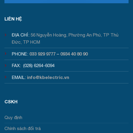
Tư vấn / Báo giá
LIÊN HỆ
ĐỊA CHỈ:
56 Nguyễn Hoàng, Phường An Phú, TP Thủ
Đức, TP HCM
033 929 9777
0934 40 80 90
PHONE:
–
FAX: (028) 6264-6094
info@kbelectric.vn
EMAIL:
CSKH
Quy định
Chính sách đổi trả