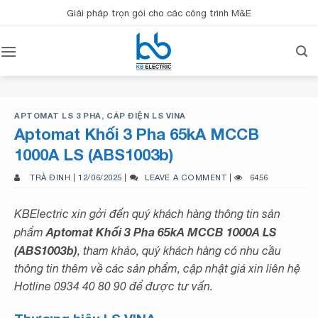
Bỏ
Giải pháp trọn gói cho các công trình M&E
qua
nội
dung
APTOMAT LS 3 PHA
,
CÁP ĐIỆN LS VINA
Aptomat Khối 3 Pha 65kA MCCB
1000A LS (ABS1003b)
TRÀ ĐINH
|
12/06/2025
|
LEAVE A COMMENT
|
6456
KBElectric xin gởi đến quý khách hàng thông tin sản
Aptomat Khối 3 Pha 65kA MCCB 1000A LS
phẩm
(ABS1003b)
, tham khảo, quý khách hàng có nhu cầu
thông tin thêm về các sản phẩm, cập nhật giá xin liên hệ
Hotline 0934 40 80 90 để được tư vấn.