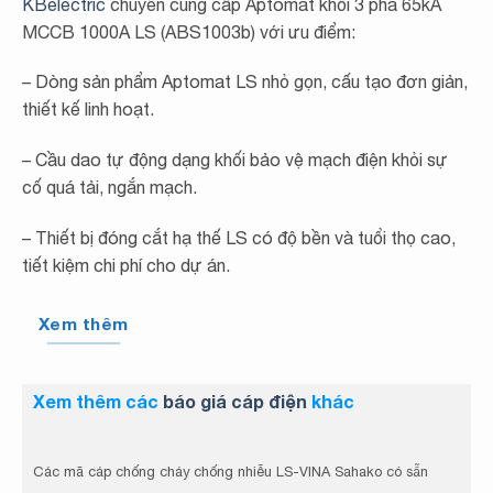
KBelectric
chuyên cung cấp Aptomat khối
3 pha 65kA
MCCB 1000A LS (ABS1003b)
với ưu điểm:
–
Dòng sản phẩm Aptomat LS nhỏ gọn, cấu tạo đơn giản,
thiết kế linh hoạt.
– Cầu dao tự động dạng khối bảo vệ mạch điện khỏi sự
cố quá tải, ngắn mạch.
– Thiết bị đóng cắt hạ thế LS có độ bền và tuổi thọ cao,
tiết kiệm chi phí cho dự án.
Xem thêm
Xem thêm các
báo giá cáp điện
khác
Các mã cáp chống cháy chống nhiễu LS-VINA Sahako có sẵn