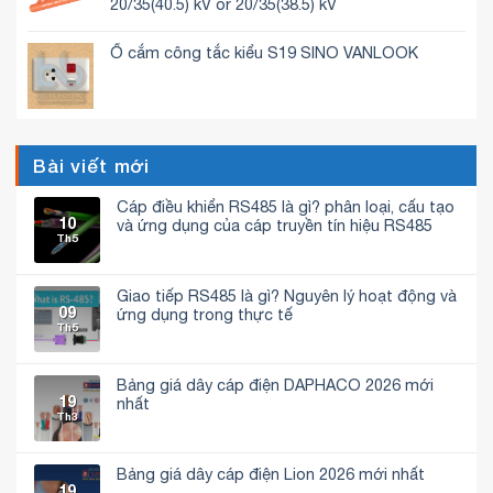
20/35(40.5) kV or 20/35(38.5) kV
Ổ cắm công tắc kiểu S19 SINO VANLOOK
Bài viết mới
Cáp điều khiển RS485 là gì? phân loại, cấu tạo
10
và ứng dụng của cáp truyền tín hiệu RS485
Th5
Không
có
bình
luận
Giao tiếp RS485 là gì? Nguyên lý hoạt động và
ở
09
Cáp
ứng dụng trong thực tế
điều
Th5
Không
khiển
có
RS485
bình
là
luận
gì?
Bảng giá dây cáp điện DAPHACO 2026 mới
ở
phân
19
Giao
nhất
loại,
tiếp
Th3
cấu
Không
RS485
tạo
có
là
và
bình
gì?
ứng
luận
Nguyên
dụng
Bảng giá dây cáp điện Lion 2026 mới nhất
ở
lý
của
19
Bảng
hoạt