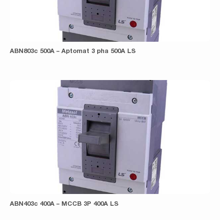
ABN803c 500A – Aptomat 3 pha 500A LS
ABN403c 400A – MCCB 3P 400A LS