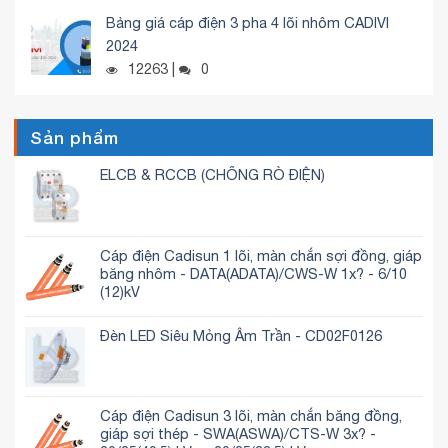
Bảng giá cáp điện 3 pha 4 lõi nhôm CADIVI
2024
12263 |
0
Sản phẩm
ELCB & RCCB (CHỐNG RÒ ĐIỆN)
Cáp điện Cadisun 1 lõi, màn chắn sợi đồng, giáp
băng nhôm - DATA(ADATA)/CWS-W 1x? - 6/10
(12)kV
Đèn LED Siêu Mỏng Âm Trần - CD02F0126
Cáp điện Cadisun 3 lõi, màn chắn băng đồng,
giáp sợi thép - SWA(ASWA)/CTS-W 3x? -