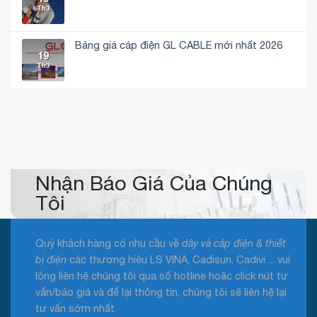
Không
cáp
giá
Th3
động
có
truyền
dây
và
bình
tín
cáp
ứng
luận
hiệu
điện
dụng
ở
RS485
DAPHACO
trong
Bảng
Bảng giá cáp điện GL CABLE mới nhất 2026
2026
thực
giá
19
mới
Không
tế
dây
Th3
nhất
có
cáp
bình
điện
luận
Lion
ở
2026
Bảng
mới
giá
nhất
cáp
điện
GL
CABLE
mới
nhất
2026
Nhận Báo Giá Của Chúng
Tôi
Quý khách hàng có nhu cầu về
dây và cáp điện & thiết
bị điện
các thương hiệu LS VINA, Cadisun, Cadivi ... vui
lòng liên hệ chúng tôi qua số hotline hoặc click nút tư
vấn/báo giá và để lại thông tin, chúng tôi sẽ liên hệ lại
tư vấn sớm nhất.