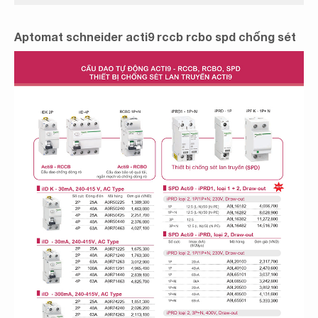
Aptomat schneider acti9 rccb rcbo spd chống sét