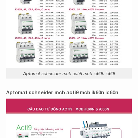
Aptomat schneider mcb acti9 mcb ic60h ic60l
Aptomat schneider mcb acti9 mcb ik60n ic60n