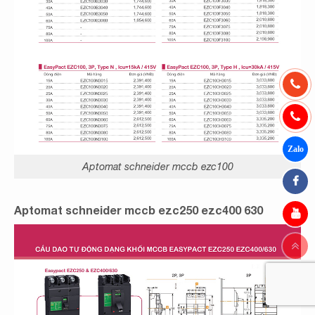
Aptomat schneider mccb ezc100
Aptomat schneider mccb ezc250 ezc400 630