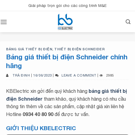
Bỏ
Giải pháp trọn gói cho các công trình M&E
qua
nội
dung
BẢNG GIÁ THIẾT BỊ ĐIỆN
,
THIẾT BỊ ĐIỆN SCHNEIDER
Bảng giá thiết bị điện Schneider chính
hãng
TRÀ ĐINH
|
16/06/2023
|
LEAVE A COMMENT
|
2985
bảng giá thiết bị
KBElectric xin gởi đến quý khách hàng
điện Schneider
tham khảo, quý khách hàng có nhu cầu
thông tin thêm về các sản phẩm, cập nhật giá xin liên hệ
0934 40 80 90
Hotline
để được tư vấn.
GIỚI THIỆU KBELECTRIC