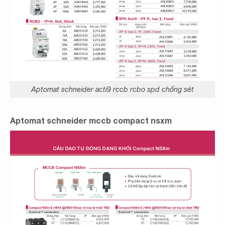
Aptomat schneider acti9 rccb rcbo spd chống sét
Aptomat schneider mccb compact nsxm