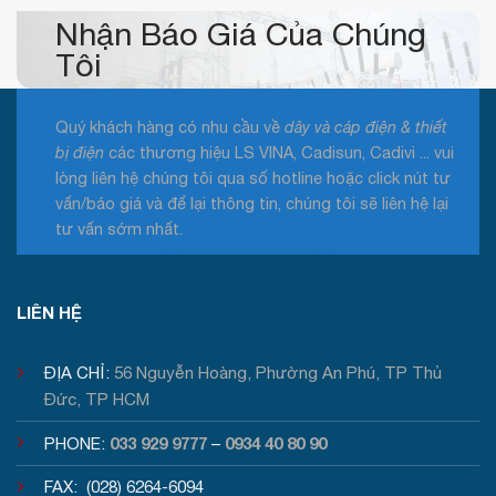
Nhận Báo Giá Của Chúng
Tôi
Quý khách hàng có nhu cầu về
dây và cáp điện & thiết
bị điện
các thương hiệu LS VINA, Cadisun, Cadivi ... vui
lòng liên hệ chúng tôi qua số hotline hoặc click nút tư
vấn/báo giá và để lại thông tin, chúng tôi sẽ liên hệ lại
tư vấn sớm nhất.
Tư vấn / Báo giá
LIÊN HỆ
ĐỊA CHỈ:
56 Nguyễn Hoàng, Phường An Phú, TP Thủ
Đức, TP HCM
033 929 9777
0934 40 80 90
PHONE:
–
FAX: (028) 6264-6094