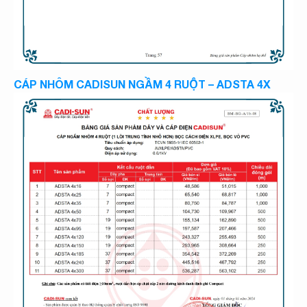
CÁP NHÔM CADISUN NGẦM 4 RUỘT – ADSTA 4X