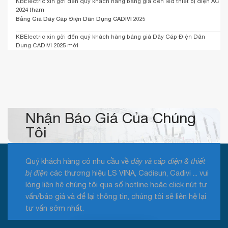
KBElectric xin gởi đến quý khách hàng bảng giá đèn led thiết bị điện AC
2024 tham
Bảng Giá Dây Cáp Điện Dân Dụng CADIVI 2025
KBElectric xin gởi đến quý khách hàng bảng giá Dây Cáp Điện Dân
Dụng CADIVI 2025 mới
Nhận Báo Giá Của Chúng
Tôi
Quý khách hàng có nhu cầu về
dây và cáp điện & thiết
bị điện
các thương hiệu LS VINA, Cadisun, Cadivi ... vui
lòng liên hệ chúng tôi qua số hotline hoặc click nút tư
vấn/báo giá và để lại thông tin, chúng tôi sẽ liên hệ lại
tư vấn sớm nhất.