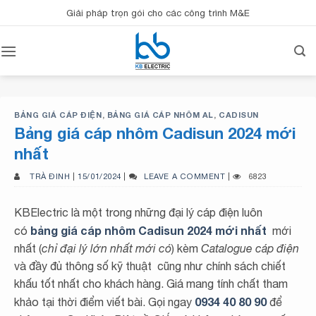
Bỏ
Giải pháp trọn gói cho các công trình M&E
qua
nội
dung
BẢNG GIÁ CÁP ĐIỆN
,
BẢNG GIÁ CÁP NHÔM AL
,
CADISUN
Bảng giá cáp nhôm Cadisun 2024 mới
nhất
TRÀ ĐINH
|
15/01/2024
|
LEAVE A COMMENT
|
6823
KBElectric là một trong những đại lý cáp điện luôn
bảng giá cáp nhôm Cadisun 2024 mới nhất
có
mới
nhất (
chỉ đại lý lớn nhất mới có
) kèm
Catalogue cáp điện
và đầy đủ thông số kỹ thuật cũng như chính sách chiết
khấu tốt nhất cho khách hàng. Giá mang tính chất tham
0934 40 80 90
khảo tại thời điểm viết bài. Gọi ngay
để