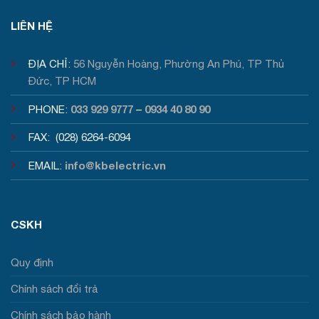
Tư vấn / Báo giá
LIÊN HỆ
ĐỊA CHỈ:
56 Nguyễn Hoàng, Phường An Phú, TP Thủ
Đức, TP HCM
033 929 9777
0934 40 80 90
PHONE:
–
FAX: (028) 6264-6094
info@kbelectric.vn
EMAIL:
CSKH
Quy định
Chính sách đổi trả
Chính sách bảo hành