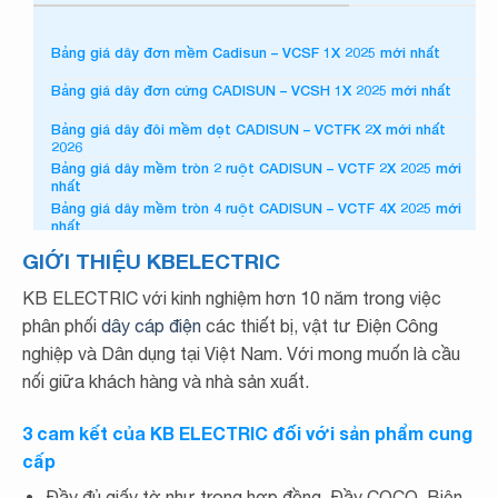
Bảng giá dây đơn mềm Cadisun – VCSF 1X 2025 mới nhất
Bảng giá dây đơn cứng CADISUN – VCSH 1X 2025 mới nhất
Bảng giá dây đôi mềm dẹt CADISUN – VCTFK 2X mới nhất
2026
Bảng giá dây mềm tròn 2 ruột CADISUN – VCTF 2X 2025 mới
nhất
Bảng giá dây mềm tròn 4 ruột CADISUN – VCTF 4X 2025 mới
nhất
Bảng giá cáp cao su Cadisun – CRR 3X+1X 2025 mới nhất
GIỚI THIỆU KBELECTRIC
Bảng giá cáp cao su Cadisun – CRR 3X 2025 mới nhất
KB ELECTRIC với kinh nghiệm hơn 10 năm trong việc
Bảng giá cáp cao su Cadisun – CRR 1X 2025 mới nhất
phân phối
dây cáp điện
các thiết bị, vật tư Điện Công
nghiệp và Dân dụng tại Việt Nam. Với mong muốn là cầu
Bảng giá cáp cao su Cadisun 2025 mới nhất
nối giữa khách hàng và nhà sản xuất.
Bảng giá cáp chậm cháy Cadisun FSN-CV 1X 2025 mới nhất
3 cam kết của KB ELECTRIC đối với sản phẩm cung
Bảng giá cáp chống cháy Cadisun mới nhất 2025
cấp
Bảng giá cáp chậm cháy Cadisun FSN-CXV 3X 2025
Đầy đủ giấy tờ như trong hợp đồng. Đầy COCQ, Biên