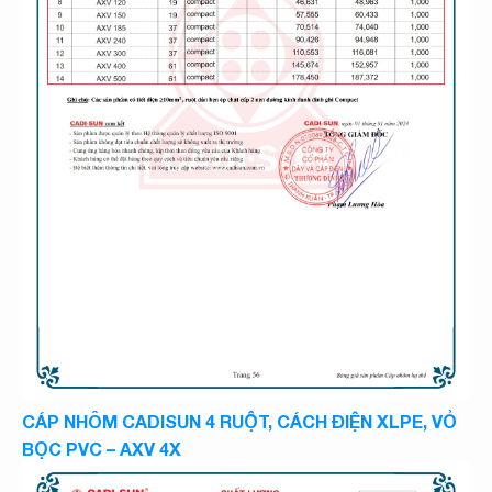
CÁP NHÔM CADISUN 4 RUỘT, CÁCH ĐIỆN XLPE, VỎ
BỌC PVC – AXV 4X