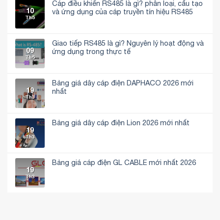
Cáp điều khiển RS485 là gì? phân loại, cấu tạo
10
và ứng dụng của cáp truyền tín hiệu RS485
Th5
Không
có
bình
luận
Giao tiếp RS485 là gì? Nguyên lý hoạt động và
ở
09
Cáp
ứng dụng trong thực tế
điều
Th5
Không
khiển
có
RS485
bình
là
luận
gì?
Bảng giá dây cáp điện DAPHACO 2026 mới
ở
phân
19
Giao
nhất
loại,
tiếp
Th3
cấu
Không
RS485
tạo
có
là
và
bình
gì?
ứng
luận
Nguyên
dụng
Bảng giá dây cáp điện Lion 2026 mới nhất
ở
lý
của
19
Bảng
hoạt
Không
cáp
giá
Th3
động
có
truyền
dây
và
bình
tín
cáp
ứng
luận
hiệu
điện
dụng
ở
RS485
DAPHACO
trong
Bảng
Bảng giá cáp điện GL CABLE mới nhất 2026
2026
thực
giá
19
mới
Không
tế
dây
Th3
nhất
có
cáp
bình
điện
luận
Lion
ở
2026
Bảng
mới
giá
nhất
cáp
điện