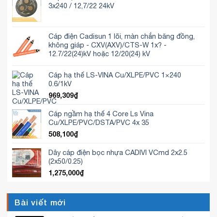
3x240 / 12,7/22 24kV
Cáp điện Cadisun 1 lõi, màn chắn băng đồng,
không giáp - CXV(AXV)/CTS-W 1x? -
12.7/22(24)kV hoặc 12/20(24) kV
Cáp hạ thế LS-VINA Cu/XLPE/PVC 1×240
0.6/1kV
969,309
₫
Cáp ngầm hạ thế 4 Core Ls Vina
Cu/XLPE/PVC/DSTA/PVC 4x 35
508,100
₫
Dây cáp điện bọc nhựa CADIVI VCmd 2x2.5
(2x50/0.25)
1,275,000
₫
Bài viết mới