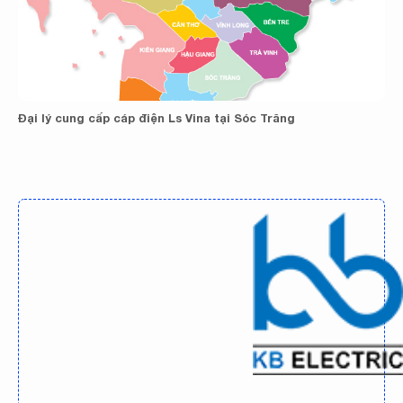
Đại lý cung cấp cáp điện Ls Vina tại Sóc Trăng