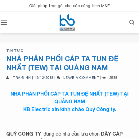
Bỏ
Giải pháp trọn gói cho các công trình M&E
qua
nội
dung
TIN TỨC
NHÀ PHÂN PHỐI CÁP TA TUN ĐỆ
NHẤT (TEW) TẠI QUẢNG NAM
TRÀ ĐINH
|
19/12/2018
|
LEAVE A COMMENT
|
2588
NHÀ PHÂN PHỐI CÁP TA TUN ĐỆ NHẤT (TEW) TẠI
QUẢNG NAM
KB Electric xin kính chào Quý Công ty.
QUÝ CÔNG TY
DÂY CÁP
đang có nhu cầu lựa chọn