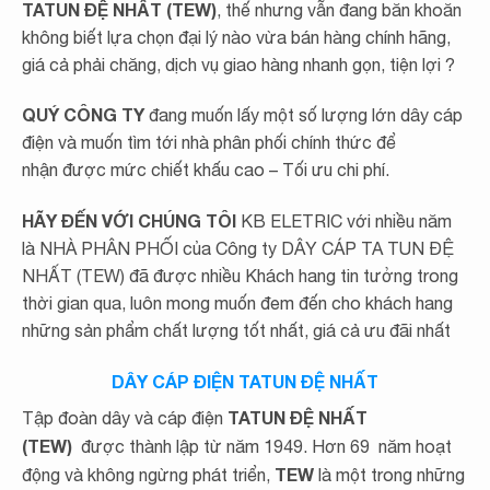
TATUN ĐỆ NHẤT (TEW)
, thế nhưng vẫn đang băn khoăn
không biết lựa chọn đại lý nào vừa bán hàng chính hãng,
giá cả phải chăng, dịch vụ giao hàng nhanh gọn, tiện lợi ?
QUÝ CÔNG TY
đang muốn lấy một số lượng lớn dây cáp
điện và muốn tìm tới nhà phân phối chính thức để
nhận được mức chiết khấu cao – Tối ưu chi phí.
HÃY ĐẾN VỚI CHÚNG TÔI
KB ELETRIC với nhiều năm
là NHÀ PHÂN PHỐI của Công ty DÂY CÁP TA TUN ĐỆ
NHẤT (TEW) đã được nhiều Khách hang tin tưởng trong
thời gian qua, luôn mong muốn đem đến cho khách hang
những sản phẩm chất lượng tốt nhất, giá cả ưu đãi nhất
DÂY CÁP ĐIỆN TATUN ĐỆ NHẤT
TATUN
ĐỆ NHẤT
Tập đoàn dây và cáp điện
(TEW)
được thành lập từ năm 1949. Hơn 69 năm hoạt
TEW
động và không ngừng phát triển,
là một trong những