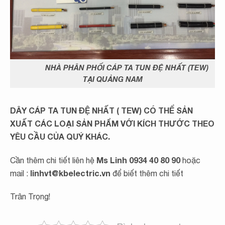
NHÀ PHÂN PHỐI CÁP TA TUN ĐỆ NHẤT (TEW)
TẠI QUẢNG NAM
DÂY CÁP TA TUN ĐỆ NHẤT ( TEW)
CÓ THỂ SẢN
XUẤT CÁC LOẠI SẢN PHẨM VỚI KÍCH THƯỚC THEO
YÊU CẦU CỦA QUÝ KHÁC.
Ms Linh 0934 40 80 90
Cần thêm chi tiết liên hệ
hoặc
linhvt@kbelectric.vn
mail :
để biết thêm chi tiết
Trân Trọng!