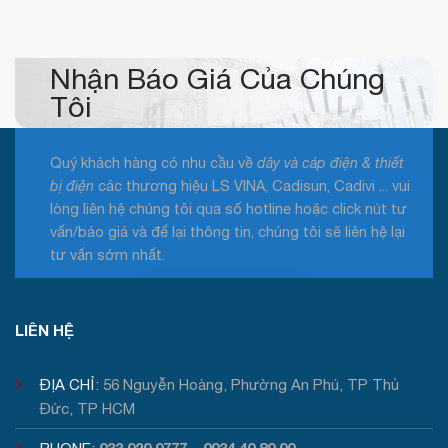
GL
CABLE
mới
nhất
2026
Nhận Báo Giá Của Chúng
Tôi
Quý khách hàng có nhu cầu về
dây và cáp điện & thiết
bị điện
các thương hiệu LS VINA, Cadisun, Cadivi ... vui
lòng liên hệ chúng tôi qua số hotline hoặc click nút tư
vấn/báo giá và để lại thông tin, chúng tôi sẽ liên hệ lại
tư vấn sớm nhất.
Tư vấn / Báo giá
LIÊN HỆ
ĐỊA CHỈ:
56 Nguyễn Hoàng, Phường An Phú, TP Thủ
Đức, TP HCM
033 929 9777
0934 40 80 90