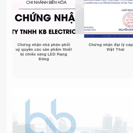
n
Chứng nhận KBElectric là
Chứng nhận đại lý ủy
đại lý bán hàng chính thức
Schneider Electric
của đèn Paragon
KBElectric