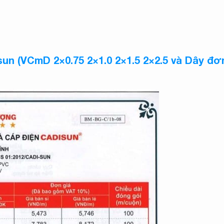
isun (VCmD 2×0.75 2×1.0 2×1.5 2×2.5 và Dây đ