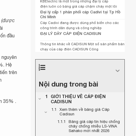
KBElectric là một trong những đại lý cáp
điện luôn có bảng giá cáp chậm cháy một lõi
Đại lý cấp 1 phân phối cáp Cadivi tại Tp Hồ
Chí Minh
h
(được
Cáp Cadivi đang được dùng phổ biến cho các
ải
công trình dân dụng và công nghiệp
ĐẠI LÝ DÂY CÁP ĐIỆN CADISUN
vốn đầu
Thông tin khác về CADISUN Một số sản phẩm bán
chạy của cáp điện CADISUN Công
, nguyên
7%. Hệ
iến trên
h
Nội dung trong bài
GIỚI THIỆU VỀ CÁP ĐIỆN
ến 35% .
CADISUN
Xem thêm về bảng giá Cáp
Cadisun
Bảng giá cáp tín hiệu chống
cháy chống nhiễu LS-VINA
Sahako mới nhất 2026