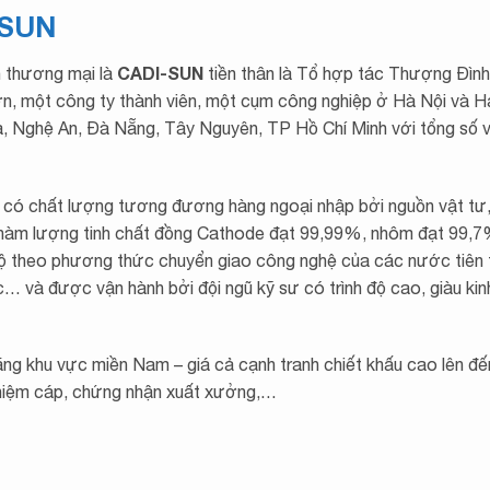
ISUN
CADI-SUN
n thương mại là
tiền thân là Tổ hợp tác Thượng Đìn
n, một công ty thành viên, một cụm công nghiệp ở Hà Nội và H
a, Nghệ An, Đà Nẵng, Tây Nguyên, TP Hồ Chí Minh với tổng số 
 có chất lượng tương đương hàng ngoại nhập bởi nguồn vật tư
i hàm lượng tinh chất đồng Cathode đạt 99,99%, nhôm đạt 99,
bộ theo phương thức chuyển giao công nghệ của các nước tiên t
 và được vận hành bởi đội ngũ kỹ sư có trình độ cao, giàu kin
ãng khu vực miền Nam – giá cả cạnh tranh chiết khấu cao lên đ
ghiệm cáp, chứng nhận xuất xưởng,…