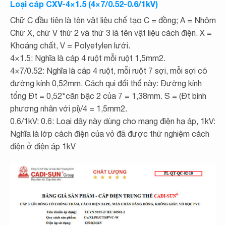
Loại cáp CXV-4×1.5 (4×7/0.52-0.6/1kV)
Chữ C đầu tiên là tên vật liệu chế tạo C = đồng; A = Nhôm
Chữ X, chữ V thứ 2 và thứ 3 là tên vật liệu cách điện. X =
Khoáng chất, V = Polyetylen lưới.
4×1.5: Nghĩa là cáp 4 ruột mỗi ruột 1,5mm2.
4×7/0.52: Nghĩa là cáp 4 ruột, mỗi ruột 7 sợi, mỗi sợi có
đường kính 0,52mm. Cách qui đổi thế này: Đường kính
tổng Đt = 0,52*căn bậc 2 của 7 = 1,38mm. S = (Đt bình
phương nhân với pi)/4 = 1,5mm2.
0.6/1kV: 0.6: Loại dây này dùng cho mạng điện hạ áp, 1kV:
Nghĩa là lớp cách điện của vỏ đã được thử nghiệm cách
điện ở điện áp 1kV