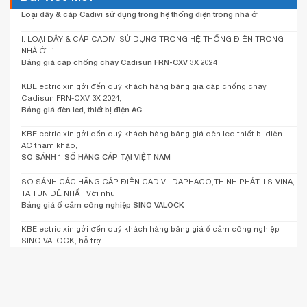
Loại dây & cáp Cadivi sử dụng trong hệ thống điện trong nhà ở
I. LOẠI DÂY & CÁP CADIVI SỬ DỤNG TRONG HỆ THỐNG ĐIỆN TRONG
NHÀ Ở. 1.
Bảng giá cáp chống cháy Cadisun FRN-CXV 3X 2024
KBElectric xin gởi đến quý khách hàng bảng giá cáp chống cháy
Cadisun FRN-CXV 3X 2024,
Bảng giá đèn led, thiết bị điện AC
KBElectric xin gởi đến quý khách hàng bảng giá đèn led thiết bị điện
AC tham khảo,
SO SÁNH 1 SỐ HÃNG CÁP TẠI VIỆT NAM
SO SÁNH CÁC HÃNG CÁP ĐIỆN CADIVI, DAPHACO,THỊNH PHÁT, LS-VINA,
TA TUN ĐỆ NHẤT Với nhu
Bảng giá ổ cắm công nghiệp SINO VALOCK
KBElectric xin gởi đến quý khách hàng bảng giá ổ cắm công nghiệp
SINO VALOCK, hỗ trợ