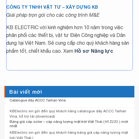
CÔNG TY TNHH VẬT TƯ – XÂY DỰNG KB
Giải pháp trọn gói cho các công trình M&E
KB ELECTRIC với kinh nghiệm hơn 10 năm trong việc
phân phối các thiết bị, vật tư Điện Công nghiệp và Dân
dụng tại Việt Nam. Sẽ cung cấp cho quý khách hàng sản
Hồ sơ Năng lực
phẩm tốt, chiết khấu cao. Xem
Bài viết mới
Catalogue dây ACCC Taihan Vina
KBElectric xin gởi đến quý khách hàng catalogue dây ACCC Taihan
Vina, hỗ trợ tải (download)
Bảng giá cáp solar – cáp năng lượng mặt trời Việt Thái ( H1Z2Z2 ) mới
nhất
KBElectric xin gởi đến quý khách hàng bảng giá cáp năng lượng mặt
trời Việt Thái (