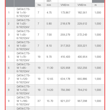
dẫn
No.
mm
VNĐ/m
VNĐ/m
m
DATA/CTS-
1
W 1×16-
7
4.75
173,867
182,561
1,000
6/10(12)kV
DATA/CTS-
2
W 1×25-
7
5.80
218,678
229,612
1,000
6/10(12)kV
DATA/CTS-
3
W 1×35-
7
7.00
259,279
272,243
1,000
6/10(12)kV
DATA/CTS-
4
W 1×50-
7
8.10
317,353
333,221
1,000
6/10(12)kV
DATA/CTS-
5
W 1×70-
19
9.70
410,433
430,954
1,000
6/10(12)kV
DATA/CTS-
6
W 1×95-
19
11.30
525,958
552,256
1,000
6/10(12)kV
DATA/CTS-
7
W 1×120-
19
12.65
634,178
665,886
1,000
6/10(12)kV
DATA/CTS-
8
W 1×150-
19
14.20
756,390
794,210
1,000
6/10(12)kV
DATA/CTS-
9
W 1×185-
37
15.70
921,237
967,298
1,000
6/10(12)kV
DATA/CTS-