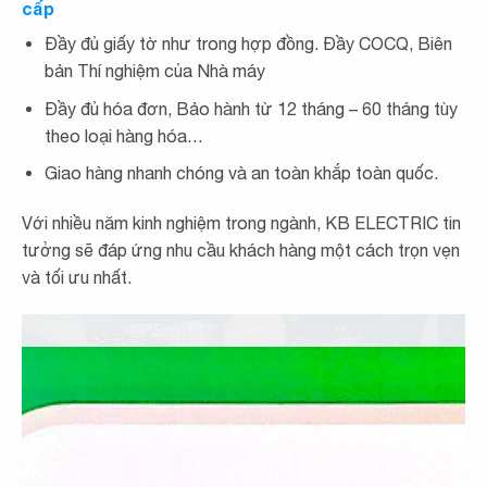
cấp
2023 Excel
Bảng giá cáp trung thế Cadisun – 7.2.DATA-CTS-W 1x
Đầy đủ giấy tờ như trong hợp đồng. Đầy COCQ, Biên
2023 Excel
bản Thí nghiệm của Nhà máy
Bảng giá cáp trung thế Cadisun – 7.2.CXV-CWS-W 1x
2023 Excel
Đầy đủ hóa đơn, Bảo hành từ 12 tháng – 60 tháng tùy
Bảng giá cáp trung thế Cadisun – 7.2.CXV-CTS-W 3x 2023
Excel
theo loại hàng hóa…
Bảng giá cáp trung thế Cadisun – 7.2.CXV-CTS-W 1x 2023
Excel
Giao hàng nhanh chóng và an toàn khắp toàn quốc.
Bảng giá cáp trung thế Cadisun – 40.5.SWA-CTS-W 3x
2023 Excel
Với nhiều năm kinh nghiệm trong ngành, KB ELECTRIC tin
Bảng giá cáp trung thế Cadisun – 40.5.DSTA-CTS-W 3x
2023 Excel
tưởng sẽ đáp ứng nhu cầu khách hàng một cách trọn vẹn
Bảng giá cáp trung thế Cadisun – 40.5.DATA-CWS-W 1x
và tối ưu nhất.
2023 Excel
Bảng giá cáp trung thế Cadisun – 40.5.DATA-CTS-W 1x
2023 Excel
Bảng giá cáp trung thế Cadisun – 40.5.CXV-CWS-W 1x
2023 Excel