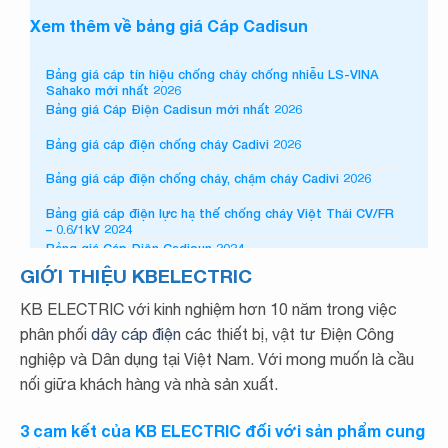
Xem thêm về bảng giá Cáp Cadisun
Bảng giá cáp tín hiệu chống cháy chống nhiễu LS-VINA
Sahako mới nhất 2026
Bảng giá Cáp Điện Cadisun mới nhất 2026
Bảng giá cáp điện chống cháy Cadivi 2026
Bảng giá cáp điện chống cháy, chậm cháy Cadivi 2026
Bảng giá cáp điện lực hạ thế chống cháy Việt Thái CV/FR
– 0.6/1kV 2024
Bảng giá Cáp Điện Cadisun 2024
GIỚI THIỆU KBELECTRIC
Bảng giá cáp điện chống cháy Cadivi 2024
KB ELECTRIC với kinh nghiệm hơn 10 năm trong việc
Bảng giá cáp điện chống cháy, chậm cháy Cadivi 2024
phân phối
dây cáp điện
các thiết bị, vật tư Điện Công
Bảng giá cáp trung thế Cadisun – 7.2.SWA-CTS-W 3x
nghiệp và Dân dụng tại Việt Nam. Với mong muốn là cầu
2023 Excel
nối giữa khách hàng và nhà sản xuất.
Bảng giá cáp trung thế Cadisun – 7.2.DSTA-CTS-W 3x
2023 Excel
3 cam kết của KB ELECTRIC đối với sản phẩm cung
Bảng giá cáp trung thế Cadisun – 7.2.DATA-CWS-W 1x