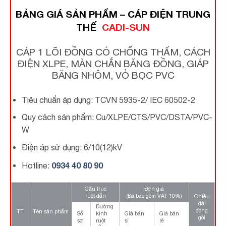
BẢNG GIÁ SẢN PHẨM – CÁP ĐIỆN TRUNG
THẾ
CADI-SUN
CÁP 1 LÕI ĐỒNG CÓ CHỐNG THẤM, CÁCH
ĐIỆN XLPE, MÀN CHẮN BĂNG ĐỒNG, GIÁP
BĂNG NHÔM, VỎ BỌC PVC
Tiêu chuẩn áp dụng: TCVN 5935-2/ IEC 60502-2
Quy cách sản phẩm: Cu/XLPE/CTS/PVC/DSTA/PVC-
W
Điện áp sử dụng: 6/10(12)kV
0934 40 80 90
Hotline:
Cấu trúc
Đơn giá
ruột dẫn
(Đã bao gồm VAT 10%)
Chiều
dài
Đường
đóng
TT
Tên sản phẩm
Số
kính
Giá bán
Giá bán
gói
sợi
ruột
sỉ
lẻ