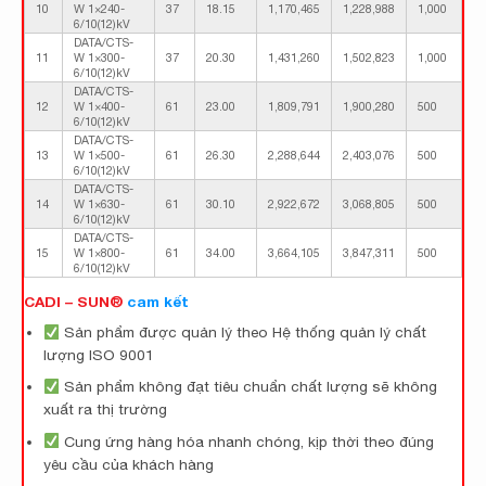
10
W 1×240-
37
18.15
1,170,465
1,228,988
1,000
6/10(12)kV
DATA/CTS-
11
W 1×300-
37
20.30
1,431,260
1,502,823
1,000
6/10(12)kV
DATA/CTS-
12
W 1×400-
61
23.00
1,809,791
1,900,280
500
6/10(12)kV
DATA/CTS-
13
W 1×500-
61
26.30
2,288,644
2,403,076
500
6/10(12)kV
DATA/CTS-
14
W 1×630-
61
30.10
2,922,672
3,068,805
500
6/10(12)kV
DATA/CTS-
15
W 1×800-
61
34.00
3,664,105
3,847,311
500
6/10(12)kV
CADI – SUN®
cam kết
Sản phẩm được quản lý theo Hệ thống quản lý chất
lượng ISO 9001
Sản phẩm không đạt tiêu chuẩn chất lượng sẽ không
xuất ra thị trường
Cung ứng hàng hóa nhanh chóng, kịp thời theo đúng
yêu cầu của khách hàng