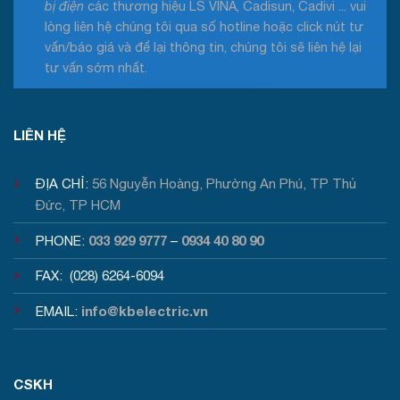
bị điện
các thương hiệu LS VINA, Cadisun, Cadivi ... vui
lòng liên hệ chúng tôi qua số hotline hoặc click nút tư
vấn/báo giá và để lại thông tin, chúng tôi sẽ liên hệ lại
tư vấn sớm nhất.
Tư vấn / Báo giá
LIÊN HỆ
ĐỊA CHỈ:
56 Nguyễn Hoàng, Phường An Phú, TP Thủ
Đức, TP HCM
033 929 9777
0934 40 80 90
PHONE:
–
FAX: (028) 6264-6094
info@kbelectric.vn
EMAIL:
CSKH