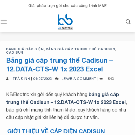
Bỏ
Giải pháp trọn gói cho các công trình M&E
qua
nội
dung
BẢNG GIÁ CÁP ĐIỆN
,
BẢNG GIÁ CÁP TRUNG THẾ CADISUN
,
CADISUN
Bảng giá cáp trung thế Cadisun –
12.DATA-CTS-W 1x 2023 Excel
TRÀ ĐINH
|
04/07/2023
|
LEAVE A COMMENT
|
1543
bảng giá cáp
KBElectric xin gởi đến quý khách hàng
trung thế Cadisun – 12.DATA-CTS-W 1x 2023 Excel
,
báo giá chỉ mang tính tham khảo, quý khách hàng có nhu
cầu cập nhật giá xin liên hệ để được tư vấn.
GIỚI THIỆU VỀ CÁP ĐIỆN CADISUN