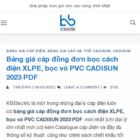
Bỏ
Giải pháp trọn gói cho các công trình M&E
qua
nội
dung
BẢNG GIÁ CÁP ĐIỆN
,
BẢNG GIÁ CÁP HẠ THẾ CADISUN
,
CADISUN
Bảng giá cáp đồng đơn bọc cách
điện XLPE, bọc vỏ PVC CADISUN
2023 PDF
TRÀ ĐINH
|
06/05/2023
|
LEAVE A COMMENT
|
3105
KBElectric là một trong những đại lý cáp điện luôn
bảng giá cáp đồng đơn bọc cách điện XLPE,
có
bọc vỏ PVC CADISUN 2023 PDF
mới nhất (
chỉ đại lý
lớn nhất mới có
) kèm
Catalogue cáp điện
và đầy đủ
thông số kỹ thuật cũng như chính sách chiết khấu tốt