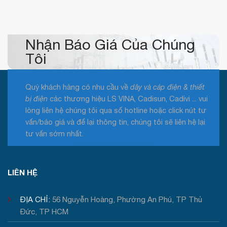
Nhận Báo Giá Của Chúng
Tôi
Quý khách hàng có nhu cầu về
dây và cáp điện & thiết
bị điện
các thương hiệu LS VINA, Cadisun, Cadivi ... vui
lòng liên hệ chúng tôi qua số hotline hoặc click nút tư
vấn/báo giá và để lại thông tin, chúng tôi sẽ liên hệ lại
tư vấn sớm nhất.
Tư vấn / Báo giá
LIÊN HỆ
ĐỊA CHỈ:
56 Nguyễn Hoàng, Phường An Phú, TP Thủ
Đức, TP HCM