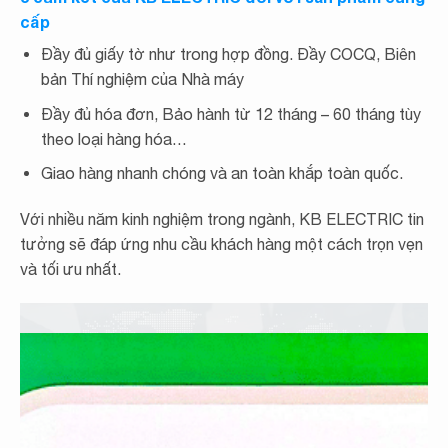
Bảng giá cáp trung thế Cadisun – 7.2.DATA-CWS-W 1x
cấp
2023 Excel
Bảng giá cáp trung thế Cadisun – 7.2.DATA-CTS-W 1x
Đầy đủ giấy tờ như trong hợp đồng. Đầy COCQ, Biên
2023 Excel
bản Thí nghiệm của Nhà máy
Bảng giá cáp trung thế Cadisun – 7.2.CXV-CWS-W 1x
2023 Excel
Đầy đủ hóa đơn, Bảo hành từ 12 tháng – 60 tháng tùy
Bảng giá cáp trung thế Cadisun – 7.2.CXV-CTS-W 3x 2023
Excel
theo loại hàng hóa…
Bảng giá cáp trung thế Cadisun – 7.2.CXV-CTS-W 1x 2023
Excel
Giao hàng nhanh chóng và an toàn khắp toàn quốc.
Bảng giá cáp trung thế Cadisun – 40.5.SWA-CTS-W 3x
2023 Excel
Với nhiều năm kinh nghiệm trong ngành, KB ELECTRIC tin
Bảng giá cáp trung thế Cadisun – 40.5.DSTA-CTS-W 3x
2023 Excel
tưởng sẽ đáp ứng nhu cầu khách hàng một cách trọn vẹn
Bảng giá cáp trung thế Cadisun – 40.5.DATA-CWS-W 1x
và tối ưu nhất.
2023 Excel
Bảng giá cáp trung thế Cadisun – 40.5.DATA-CTS-W 1x
2023 Excel
Bảng giá cáp trung thế Cadisun – 40.5.CXV-CWS-W 1x
2023 Excel