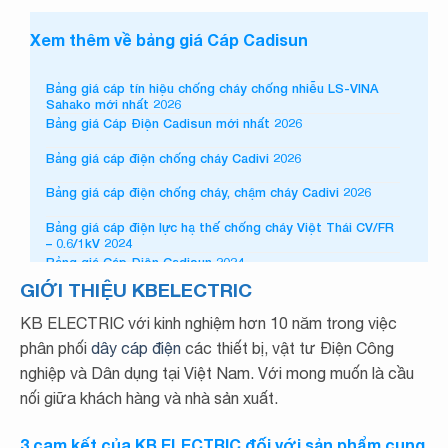
Xem thêm về bảng giá Cáp Cadisun
Bảng giá cáp tín hiệu chống cháy chống nhiễu LS-VINA
Sahako mới nhất 2026
Bảng giá Cáp Điện Cadisun mới nhất 2026
Bảng giá cáp điện chống cháy Cadivi 2026
Bảng giá cáp điện chống cháy, chậm cháy Cadivi 2026
Bảng giá cáp điện lực hạ thế chống cháy Việt Thái CV/FR
– 0.6/1kV 2024
Bảng giá Cáp Điện Cadisun 2024
GIỚI THIỆU KBELECTRIC
Bảng giá cáp điện chống cháy Cadivi 2024
KB ELECTRIC với kinh nghiệm hơn 10 năm trong việc
Bảng giá cáp điện chống cháy, chậm cháy Cadivi 2024
phân phối
dây cáp điện
các thiết bị, vật tư Điện Công
Bảng giá cáp trung thế Cadisun – 7.2.SWA-CTS-W 3x
nghiệp và Dân dụng tại Việt Nam. Với mong muốn là cầu
2023 Excel
nối giữa khách hàng và nhà sản xuất.
Bảng giá cáp trung thế Cadisun – 7.2.DSTA-CTS-W 3x
2023 Excel
3 cam kết của KB ELECTRIC đối với sản phẩm cung