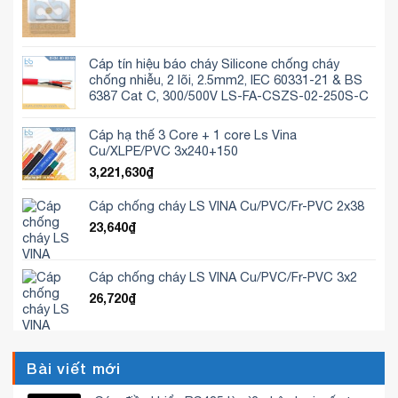
Cáp tín hiệu báo cháy Silicone chống cháy
chống nhiễu, 2 lõi, 2.5mm2, IEC 60331-21 & BS
6387 Cat C, 300/500V LS-FA-CSZS-02-250S-C
Cáp hạ thế 3 Core + 1 core Ls Vina
Cu/XLPE/PVC 3x240+150
3,221,630
₫
Cáp chống cháy LS VINA Cu/PVC/Fr-PVC 2x38
23,640
₫
Cáp chống cháy LS VINA Cu/PVC/Fr-PVC 3x2
26,720
₫
Bài viết mới