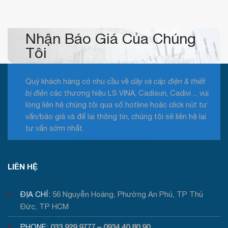
GL
CABLE
mới
nhất
2026
Nhận Báo Giá Của Chúng
Tôi
Quý khách hàng có nhu cầu về
dây và cáp điện & thiết
bị điện
các thương hiệu LS VINA, Cadisun, Cadivi ... vui
lòng liên hệ chúng tôi qua số hotline hoặc click nút tư
vấn/báo giá và để lại thông tin, chúng tôi sẽ liên hệ lại
tư vấn sớm nhất.
Tư vấn / Báo giá
LIÊN HỆ
ĐỊA CHỈ:
56 Nguyễn Hoàng, Phường An Phú, TP Thủ
Đức, TP HCM
033 929 9777
0934 40 80 90
PHONE:
–