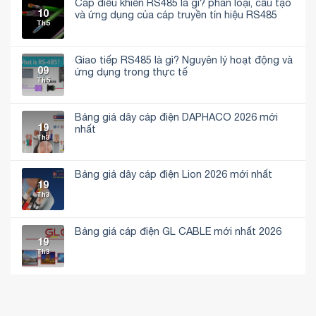
Cáp điều khiển RS485 là gì? phân loại, cấu tạo
10
và ứng dụng của cáp truyền tín hiệu RS485
Th5
Không
có
bình
luận
Giao tiếp RS485 là gì? Nguyên lý hoạt động và
ở
09
Cáp
ứng dụng trong thực tế
điều
Th5
Không
khiển
có
RS485
bình
là
luận
gì?
Bảng giá dây cáp điện DAPHACO 2026 mới
ở
phân
19
Giao
nhất
loại,
tiếp
Th3
cấu
Không
RS485
tạo
có
là
và
bình
gì?
ứng
luận
Nguyên
dụng
Bảng giá dây cáp điện Lion 2026 mới nhất
ở
lý
của
19
Bảng
hoạt
Không
cáp
giá
Th3
động
có
truyền
dây
và
bình
tín
cáp
ứng
luận
hiệu
điện
dụng
ở
RS485
DAPHACO
trong
Bảng
Bảng giá cáp điện GL CABLE mới nhất 2026
2026
thực
giá
19
mới
Không
tế
dây
Th3
nhất
có
cáp
bình
điện
luận
Lion
ở
2026
Bảng
mới
giá
nhất
cáp
điện